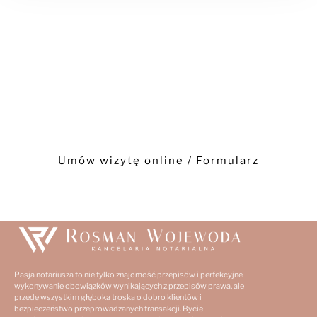
Umów spotkanie z Notariusz
- Warszawa -
(22) 749 18 16
Umów wizytę online / Formularz
Pasja notariusza to nie tylko znajomość przepisów i perfekcyjne
wykonywanie obowiązków wynikających z przepisów prawa, ale
przede wszystkim głęboka troska o dobro klientów i
bezpieczeństwo przeprowadzanych transakcji. Bycie