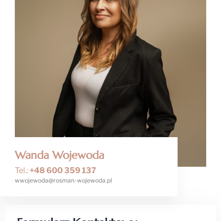
Wanda Wojewoda
Tel.:
+48 600 359 137
wwojewoda@rosman-wojewoda.pl