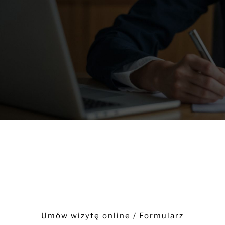
pracować. Jeszcze raz serdecznie polecam
Mariusz Urbański
Umów spotkanie z Notariusz
- Warszawa -
(22) 749 18 16
Umów wizytę online / Formularz