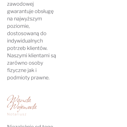
zawodowej
gwarantuje obsługę
na najwyższym
poziomie,
dostosowaną do
indywidualnych
potrzeb klientów.
Naszymi klientami są
zarówno osoby
fizyczne jak i
podmioty prawne.
Wanda
Wojewoda
Notariusz
Niezależnie od tego,