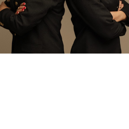
U
m
ó
w
w
i
z
y
t
ę
z
N
o
t
a
r
i
u
s
z
e
m
»
(22) 749 18 16
10 LAT DOŚWIADCZENIA
Notariusz Warszawa
Prawo dla nas to nie tylko życiowa misja, ale przede
wszystkim to nasza pasja.
Pasja notariusza to nie tylko znajomość
przepisów i perfekcyjne wykonywanie