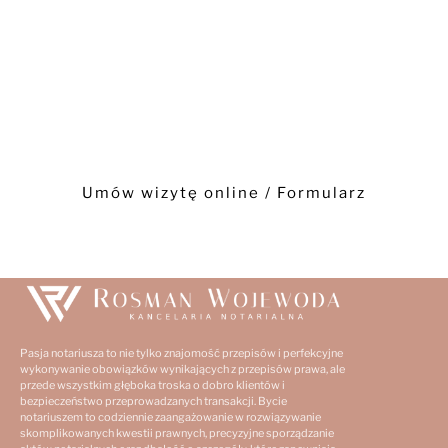
Umów spotkanie z Notariusz
- Warszawa -
(22) 749 18 16
Umów wizytę online / Formularz
Pasja notariusza to nie tylko znajomość przepisów i perfekcyjne
wykonywanie obowiązków wynikających z przepisów prawa, ale
przede wszystkim głęboka troska o dobro klientów i
bezpieczeństwo przeprowadzanych transakcji. Bycie
notariuszem to codziennie zaangażowanie w rozwiązywanie
skomplikowanych kwestii prawnych, precyzyjne sporządzanie